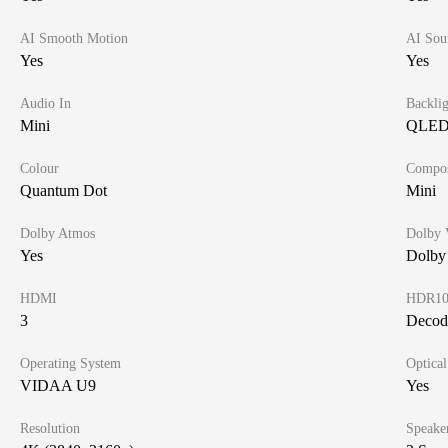
AI Smooth Motion
AI Sou
Yes
Yes
Audio In
Backlig
Mini
QLED
Colour
Compos
Quantum Dot
Mini
Dolby Atmos
Dolby 
Yes
Dolby
HDMI
HDR1
3
Decod
Operating System
Optica
VIDAA U9
Yes
Resolution
Speake