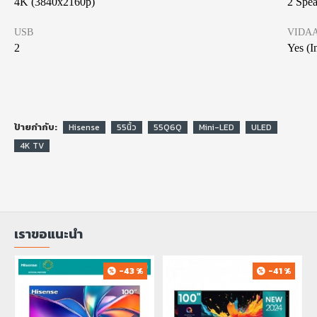
4K (3840x2160p)
2 Spe
USB
VIDAA
2
Yes (I
ป้ายกำกับ:
Hisense
55นิ้ว
55Q6Q
Mini-LED
ULED
4K TV
เราขอแนะนำ
-43 %
-41 %